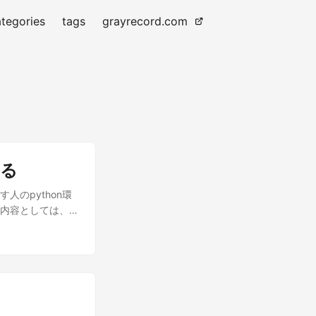
tegories
tags
grayrecord.com
する
す人のpython環
の内容としては、
yenvと
問題なので、変更を
ます。 pyenv
t
n:$PATH"' >>
ndaをインストールする