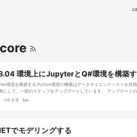
ca
tcore
 18.04 環境上にJupyterとQ#環境を構築
upyter環境を構築する Python環境の構築はデータサイエンティストを目指
を参考にして、一部のステップをアップデートしています。 アップデート
のAnacondaがベースとなっているため、サーチパスを変更した結果、p
 · 119 文字 · Me
一部競合を起こしていますが、これは現在のAnacondaでは解決している
また、それに伴い、bashの設定の変更をするためのステップを追加してい
clone https://github.com/yyuu/pyenv.git ~/.pyenv echo 'expor
OME/.pyenv"' >> ~/.bashrc echo 'export PATH="$PYENV_ROOT/bi
 .NETでモデリングする
'eval "$(pyenv init -)"' >> ~/.bashrc source ~/.bashrc Anaco