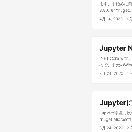
pyenv install
まず、手始めに簡単な線形
した最新版にする pyenv
3.8.0 #r "nuget:A
bash source ~
Accord.Statistic
4月 14, 2020
· 1 
https://package
double[] outputs
packages-microso
regression.Regre
apt-transport
= regression.I
インストールする dotne
PATH="~/.dotnet
Jupyte
iqsharp install
.NET Core wi
csharp /home/nik
ので、手元のWind
/home/nikeda/.lo
18.04 環境上
/home/nikeda/.lo
3月 24, 2020
· 1 
dotnet tool insta
/home/nikeda/.lo
Microsoft.dot
/home/nikeda/.p
動して、サーチパスを有効
だけです。 あとは、お
Jupyter
System.Cons
は、DataFra
Jupyter環境に展開
"nuget:Microsoft
done! using Micr
3月 24, 2020
· 2 