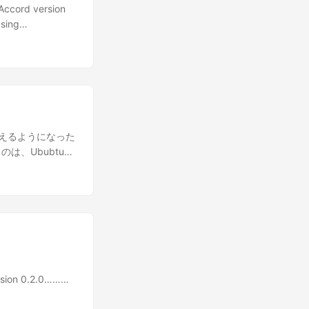
MM # 先のステップで確認
ord version
a conda init
using
10, 20, 30};
sudo dpkg -i
();
 apt install
ion.Slope; var b
をインストールする IQ#を
823529411764
ashrc dotnet
els: .net-
okから使えるようになった
のは、Ububtu
す。 基本的には
x.json"
s Terminalを再起
nelをインストールした
うむ、すごく簡単。 次
version 0.2.0………
ackage