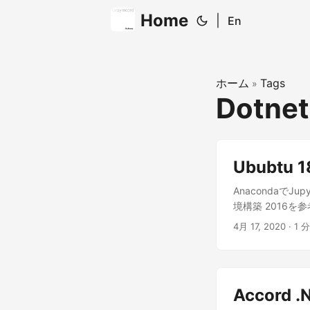
Home
|
En
ホーム
Tags
»
Dotne
Ububtu
AnacondaでJ
境構築 2016
参考記事では旧版
4月 17, 2020
· 1 分
Anacondaが
反映しています。
をインストールする git 
PYENV_ROOT="$H
Accord
~/.bashrc echo 