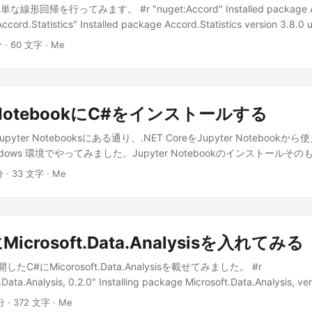
 -l | grep ana # 最新版を確認する pyenv install anaconda3-yyyy.
回帰を行ってみます。 #r "nuget:Accord" Installed package Acc
 rehash pyenv global anaconda3-yyyy.MM conda update cond
ccord.Statistics" Installed package Accord.Statistics version 3.8.0 
/.bashrc dotnet coreをインストールする wget -nv
s.Models.Regression.Linear; using System; double[] inputs = {80, 60, 
分 · 60 文字 · Me
s.microsoft.com/config/ubuntu/18.04/packages-microsoft-prod.deb 
 = {20, 40, 30, 50, 60}; var regression = new SimpleLinearRegression
ft-prod.deb sudo add-apt-repository universe sudo apt update sudo
ss(inputs, outputs); var y = regression.Compute(85); var a = regress
-https -y sudo apt install dotnet-sdk-3.1 -y # 現状の最新版の3.1
ntercept; y 28.08823529411765 a -0.26470588235294107 b 50.58
t tool install -g Microsoft.Quantum.IQSharp echo 'export
/tools:$PATH"' >> ~/.bashrc # dotnet core へのパスを追加 source ~/.b
r NotebookにC#をインストールする
 --user IQ#のインストールを確認する jupyter kernelspec list Available kern
th Jupyter Notebooksにある通り、.NET CoreをJupyter Notebo
eda/.local/share/jupyter/kernels/.net-csharp .net-fsharp
ows 環境でやってみました。Jupyter Notebookのインストールそのも
cal/share/jupyter/kernels/.net-fsharp .net-powershell
にJupyterとQ#環境を構築するあたりとか、その元とかが使えると思いま
cal/share/jupyter/kernels/.net-powershell iqsharp
分 · 33 文字 · Me
ll -g --add-source "https://dotnet.myget.org/F/dotnet-try/api/v3/inde
cal/share/jupyter/kernels/iqsharp python3
net-interactive とやって、.NET Interactiveをインストールして、Window
yenv/versions/anaconda3-2019.07/share/jupyter/kernels/python3
化し、 dotnet interactive jupyter installでjupyterのKer
もむろにjupyter notebookでJupyter Notebookを起動。
にMicrosoft.Data.Analysisを入れてみる
ole.WriteLine("Foo"); とやって、Fooが出ることを確認できました。 
meで遊んでみよう。
したC#にMicorosoft.Data.Analysisを載せてみました。 #r
.Data.Analysis, 0.2.0" Installing package Microsoft.Data.Analysis, 
osoft.Data.Analysis; #r "nuget:MathNet.Numerics,4.9.0" Installing p
分 · 372 文字 · Me