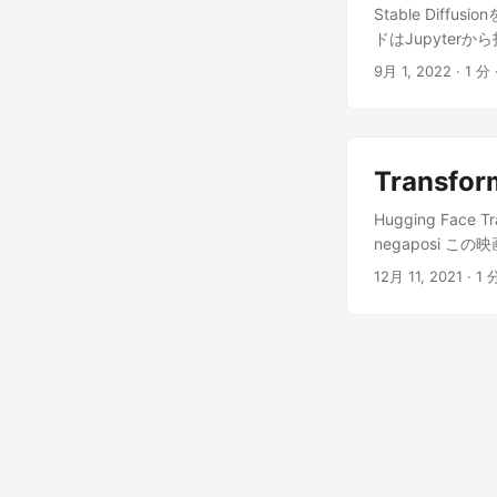
((len(pil_images)
Stable Dif
return grid_img 
ドはJupyterから投げます。
"rinna/japanese-s
"ipywidgets>=7,
9月 1, 2022
· 1 分 
LMS scheduler h
huggingface_hub 
beta_end=0.012, 
StableDiffusionP
JapaneseStableD
StableDiffusionP
scheduler=sched
torch_dtype=torc
###**Inference S
Transf
prompt = "a gala
decrease this nu
image here is in 
Hugging Fac
adjusts how much
can do either sav
negaposi 
prompt. guidanc
colab you can 
学の日本語 BERT
(diffusing) your
12月 11, 2021
· 1 
画像になります。 .
自体は、Google Co
width = 512 #@pa
torch==1.9 sente
#@param{type: 'i
sklearn.model_se
seed = 'random' 
BertForSequenceC
LMSDiscreteSched
drive.mount('/co
model_id = "rinn
sentence.csv') tr
scheduler = LMS
"label"]].groupby
beta_schedule="s
val_labels = train_
JapaneseStableDi
training_data["la
use_auth_tok