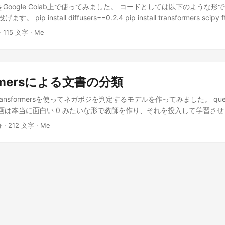
) * w, h)) for idx, image in enumerate(pil_images): grid_img.paste(imag
fusionをGoogle Colab上で使ってみました。 コードとしては以下のような形
from huggingface_hub import notebook_login notebook_login() model
 pip install diffusers==0.2.4 pip install transformers scipy ftfy
table-diffusion" device = "cuda" if torch.cuda.is_available() else "c
<8" from google.colab import output output.enable_custom_widget_
· 115 文字 · Me
ere instead scheduler = LMSDiscreteScheduler( beta_start=0.00085
import notebook_login notebook_login() import torch from diffusers
beta_schedule="scaled_linear", num_train_timesteps=1000 ) pipe =
ipeline # make sure you're logged in with `huggingface-cli login` pip
iffusionPipeline.from_pretrained( pretrained_model_name_or_path=
ipeline.from_pretrained("CompVis/stable-diffusion-v1-4", revision="f
uler, torch_dtype=torch.float16, use_auth_token=True ).to(device
h.float16, use_auth_token=True) pipe = pipe.to("cuda") from torch i
etting:** # the number of output images. If you encounter Out Of M
ormersによる文書の分類
xy far from earth" with autocast("cuda"): image = pipe(prompt)["sa
mber. n_samples = 1 #@param{type: 'integer'} # `classifier-free guid
[PIL format](https://pillow.readthedocs.io/en/stable/) # Now to disp
e Transformersを使ってネガポジを判定するモデルを作ってみました。 query ti
 the image will be like your prompt. Higher values keep your image 
e it such as: image.save(f"galaxy_far_from_earth.png") # or if you're
この映画は本当に面白い 0 みたいな形で教師を作り、それを投入して学習さ
e_scale = 7.5 #@param {type:"number"} # How many steps to spend
directly display it with image “a galaxy far from earth"から
 モデルを事前学習モデルとし、 それをSequence Classificationさ
 image. steps = 50 #@param{type: 'integer'} # The width of the gene
分 · 212 文字 · Me
..
laboratoryを用いて実行しました。 学習 !pip install transformers[ja]=
ram{type: 'integer'} # The height of the generated image. height =
ncepiece==0.1.91 from google.colab import drive import pandas as 
nteger'} # The seed used to generate your image. Enable to manuall
lection import train_test_split from transformers import BertJapanes
#@param{type: 'string'} import torch from torch import autocast from
lassification, BertForMaskedLM, pipeline, Trainer, TrainingArgument
uler from japanese_stable_diffusion import JapaneseStableDiffusio
ntent/drive') training_data = pd.read_csv('/content/drive/MyDrive/T
a/japanese-stable-diffusion" device = "cuda" # Use the K-LMS sched
aining_data.head() print(len(training_data["query"].unique())) training_
DiscreteScheduler(beta_start=0.00085, beta_end=0.012,
("label").count() train_queries, val_queries, train_docs, val_docs, trai
caled_linear", num_train_timesteps=1000) pipe =
test_split( training_data["query"].tolist(), training_data["title"].tolist()
ffusionPipeline.from_pretrained(model_id, scheduler=scheduler,
bel"].tolist(), test_size=.5 ) model_name = 'cl-tohoku/bert-base-jap
en=True) pipe = pipe.to(device) prompt = "富士山をバックに二