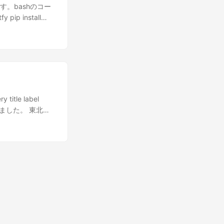
e, (idx * w, 0))
です。bashのコー
_id =
 pip install
pu" # Use the K-
manager() from
,
 import
e =
model_id,
p16",
) #@markdown
mport autocast
emory error,
mple"][0] #
ance scale`
lay an image you
tle label
closer to your
 in a google
せました。 東北大
 generating
画像を作成し、以下のような
せました。 モデリング
rated image.
=4.3.3
 512
pd from
y set a seed.
eTokenizer,
 diffusers import
s import torch
nPipeline
exts/negaposi-
uler here instead
data[["title",
n_labels,
,
anese-whole-
大スーパーロボットががっ