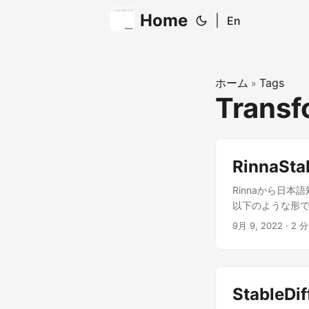
Home
|
En
ホーム
Tags
»
Transf
RinnaSta
Rinnaから日本語
以下のような形です。ba
japanese_stable_
9月 9, 2022
· 2 分
'install', 'git+h
stdout=subproces
JapaneseStableDi
LMSDiscreteSched
StableDif
make_grid_from_p