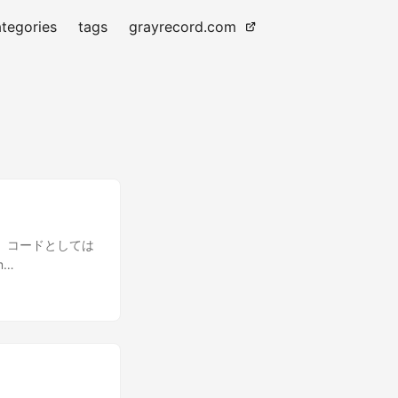
tegories
tags
grayrecord.com
した。 コードとしては
m
ocess.run(['pip',
sion import
rs import
io as gr def
B",