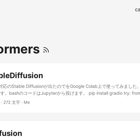
ca
ormers
bleDiffusion
対応のStable Diffusionが出たのでをGoogle Colab上で使ってみま
shのコードはJupyterから投げます。 pip install gradio try: fro
diffusion import JapaneseStableDiffusionPipeline except: res = subpr
 · 272 文字 · Me
ttps://github.com/rinnakk/japanese-stable-diffusion'],
s.PIPE).stdout.decode('utf-8') print(res) from japanese_stable_diffu
ffusionPipeline import torch from torch import autocast from diffuse
uler from PIL import Image from IPython import display import grad
fusion
ils(pil_images): w, h = pil_images[0].size grid_img = Image.new("RG