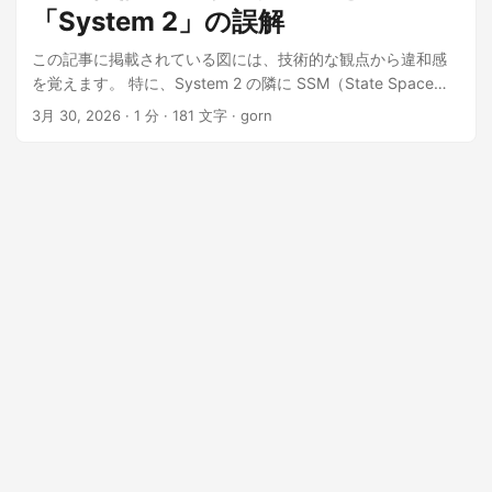
「System 2」の誤解
ザッカーバーグが現在「物量(GPU)とデータ」のごり押しで、
次世代モデルを作ろうとしているのに対し、一貫して「今の
この記事に掲載されている図には、技術的な観点から違和感
LLMの槍から(次の単語の予測)」では猫程度の知能にも到達で
を覚えます。 特に、System 2 の隣に SSM（State Space
きないと、批判してきた人物です。 Metaの現状 : ネオコグニ
Model）が並べられている点が不自然です。より正確には、
3月 30, 2026
· 1 分 · 181 文字 · gorn
トロンから続く「構造による理解」を軽視、ひたすら計算資
System 2 は現状の Transformer や SSM 単体では実装不可能
源を燃やす方向にシフト。 ルカンの新天地 : 5000億円とい
であると言うべきでしょう。System 2 は、統計的なアプロー
う、Metaの135兆円にくらっべれば、コンパクトな資金で、
チによる「もっともらしさ」の追求だけで実現できるもので
構造的・因果的な「世界モデル」を実現しようとしている。
はありません。 graph TD subgraph Layer3 [Layer 3:
僕なりの考えはすでに、"AI の推論アーキテクチャと
Orchestration] RAG[RAG] ReAct[ReAct] MCP[MCP]
「System 2」の誤解" に示しています。System 2 は、これら
Agents[Agents] end subgraph Layer2 [Layer 2: Inference
の技術進展の延長線上にあるものではなく、全く別の枠組み
Strategy] CoT[CoT] ToT[ToT] Planning[Planning/Search]
です。先人がなぜ System 1（直感的・高速）と System
end subgraph Layer1 [Layer 1: Architecture]
2（論理的・低速）を明確に切り分けたのかを再考すべきで
Transformer[Transformer] SSM[SSM] RWKV[RWKV]
す。System 1 をどれほど高度化しても、それは本質的な
MoE[MoE] end Layer1 --> Layer2 Layer2 --> Layer3 レイヤ
System 2 にはなり得ません。 そして、その道標の実験の一
ー 構成要素（例） 本質的な役割 Layer 1: Architecture
つが、Zennで既に公開した、"Mojoで実装する「多世界解
Transformer, SSM, RWKV, MoE 統計的な計算効率と表現力。
釈」並列バックトラック：N-Queen問題を例に“です。 大雑
計算複雑性をどう克服し、並列性をどう担保するかという
把に言えば、現在、未解決の問題というのは、いくつかあ
「土台」 の議論。 Layer 2: Inference Strategy CoT, ToT,
り、 フレーム問題 時相倫理 自我 などが、知られています。
Planning/Search 統計モデルの「回し方」。モデルに思考プ
Transformerの二乗の呪いは、SSMなどで解決できるかもしれ