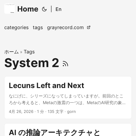
Home
|
En
categories
tags
grayrecord.com
ホーム
Tags
»
System 2
Lecuns Left and Next
なにげに、シリーズになってしまっていますが。前回のとこ
ろから考えると、Metaの激震の一つは、MetaのAI研究の象徴
であった ヤン・ルカン（Yann LeCun）の辞任 であるのは言
4月 26, 2026
· 1 分 · 135 文字 · gorn
うまでもありません。ルカンといえば、福島先生のネオコグ
ニトロン(1980年)に着想を得て、そこにバックプロパゲーシ
ョンによる学習を組み込み、LeNet(1989年)という形で、
AI の推論アーキテクチャと
CNNを切り拓いたのは言うまでもありません。 ルカン氏は、