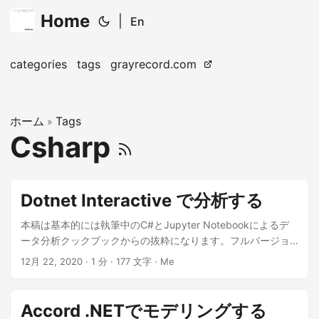
Home
|
En
categories
tags
grayrecord.com
ホーム
Tags
»
Csharp
Dotnet Interactive で分析する
本稿は基本的には執筆中のC#とJupyter Notebookによるデ
ータ分析クックブックからの抜粋になります。フルバージョ
ンは技術書典で。 .NET Interactive とは .NET Interactiveは
12月 22, 2020
· 1 分 · 177 文字 · Me
データサイエンティスト向けにJupyter Notebook上に.NETの
所謂REPLを提供してくれる仕組みです。 基本的には、以下の
構造からなります。 Notebooks: Jupyter, nteract, and Visual
Accord .NETでモデリングする
Studio Code Code bots Devices like Raspberry Pi