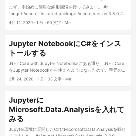
Embeddable script engines REPLs 環境の構築 本稿では
まず、手始めに簡単な線形回帰を行ってみます。 #r
Windows 10 (201909)上に構築された、WSL上のUbuntu
"nuget:Accord" Installed package Accord version 3.8.0 #r
18.04に環境を構築することを前提としている。 環境が異な
"nuget:Accord.Statistics" Installed package
4月 14, 2020
· 1 分 · 60 文字 · Me
る場合には、異なる設定がいるかもしれないことをあらかじ
Accord.Statistics version 3.8.0 using
め記述しておきます。202010で現在、再検証中です。
Accord.Statistics.Models.Regression.Linear; using System;
Anaconda環境の構築 pyenvをインストールする git clone
double[] inputs = {80, 60, 10, 20, 30}; double[] outputs =
Jupyter NotebookにC#をインス
https://github.com/yyuu/pyenv.git ~/.pyenv echo 'export
{20, 40, 30, 50, 60}; var regression = new
トールする
PYENV_ROOT="$HOME/.pyenv"' >> ~/.bashrc echo 'export
SimpleLinearRegression(); regression.Regress(inputs,
PATH="$PYENV_ROOT/bin:$PATH"' >> ~/.bashrc echo 'eval
outputs); var y = regression.Compute(85); var a =
.NET Core with Jupyter Notebooksにある通り、.NET Core
"$(pyenv init -)"' >> ~/.bashrc source ~/.bashrc Anaconda
regression.Slope; var b = regression.Intercept; y
をJupyter Notebookから使えるようになったので、手元の
をインストールする pyenv install -l | grep ana pyenv install
28.08823529411765 a -0.26470588235294107 b
Windows 環境でやってみました。Jupyter Notebookのイン
3月 24, 2020
· 1 分 · 33 文字 · Me
anaconda3-yyyy.MM pyenv rehash pyenv global
50.58823529411764
ストールそのものは、Ububtu 18.04 環境上にJupyterとQ#環
anaconda3-yyyy.MM conda update conda conda init bash
境を構築するあたりとか、その元とかが使えると思います。
source ~/.bashrc .NET 5環境の構築 wget -nv
基本的には dotnet tool install -g --add-source
Jupyterに
https://packages.microsoft.com/config/ubuntu/18.04/pack
"https://dotnet.myget.org/F/dotnet-try/api/v3/index.json"
ages-microsoft-prod.deb sudo dpkg -i packages-
Microsoft.Data.Analysisを入れて
Microsoft.dotnet-interactive とやって、.NET Interactiveを
microsoft-prod.deb sudo add-apt-repository universe sudo
インストールして、Windows Terminalを再起動して、サーチ
みる
apt update sudo apt install apt-transport-https -y sudo apt
パスを有効化し、 dotnet interactive jupyter installでjupyter
install dotnet-sdk-5.0 -y .NET InteractiveとJupyter Kernel
Jupyter環境に展開したC#にMicorosoft.Data.Analysisを載せ
のKernelをインストールしただけです。 あとは、おもむろに
のインストール dotnet tool install -g --add-source
てみました。 #r "nuget:Microsoft.Data.Analysis, 0.2.0"