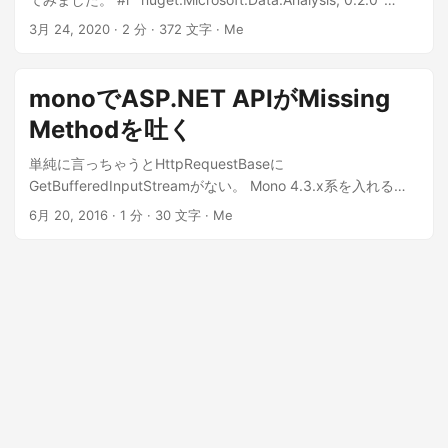
jupyter notebookでJupyter Notebookを起動。
"https://pkgs.dev.azure.com/dnceng/public/_packaging/d
Installing package Microsoft.Data.Analysis, version
System.Console.WriteLine("Foo"); とやって、Fooが出ること
3月 24, 2020
· 2 分 · 372 文字 · Me
otnet-tools/nuget/v3/index.json" Microsoft.dotnet-
0.2.0………done! using Microsoft.Data.Analysis; #r
を確認できました。 うむ、すごく簡単。 次は、DataFrameで
interactive dotnet interactive jupyter install Jupyterでの分
"nuget:MathNet.Numerics,4.9.0" Installing package
遊んでみよう。
析の実施 パッケージのロード まず、nugetから必要なパッケ
MathNet.Numerics, version 4.9.0…….done! Successfully
monoでASP.NET APIがMissing
ージを導入します。 ...
added reference to package MathNet.Numerics, version #r
Methodを吐く
"nuget:XPlot.Plotly" Installing package
XPlot.Plotly……….done! Successfully added reference to
単純に言っちゃうとHttpRequestBaseに
package XPlot.Plotly, version using MathNet.Numerics;
GetBufferedInputStreamがない。 Mono 4.3.x系を入れると
using XPlot.Plotly; var df =
問題が解決するようだがMono 4.2.xでどうやって対応する
6月 20, 2016
· 1 分 · 30 文字 · Me
Microsoft.Data.Analysis.DataFrame.LoadCsv("Data/german
か。 今回はPostハンドラをクイックハックした。 #if MONO
.csv"); df Columns Rows [ [ 0, 1, 2, 3, 4, 5, 6, 7, 8, 9 … (990
public string Post() { var buffer =
more) ], [ A11, A12, A14, A11, A11, A14, A14, A12, A14, A12 …
HttpContext.Current.Request.BinaryRead(HttpContext.Curr
(990 more) ], [ 6, 48, 12, 42, 24, 36, 24, 36, 12, 30 … (990
ent.Request.ContentLength); var jsonStr =
more) ], [ A34, A32, A34, A32, A33, A32, A32, A32, A32,
System.Text.Encoding.ASCII.GetString(buffer); T parsed =
A34 … (990 more) ], [ A43, A43, A46, A42, A40, A46, A42,
JsonConvert.DeserializeObject<T>(jsonStr); #else public
A41, A43, A40 … (990 more) ], [ 1169, 5951, 2096, 7882,
string Post([FromBody]T parsed) { #endif
4870, 9055, 2835, 6948, 3059, 5234 … (990 more) ], [
A65, A61, A61, A61, A61, A65, A63, A61, A64, A61 … (990
more) ], [ A75, A73, A74, A74, A73, A73, A75, A73, A74,
© 2026
Grayrecord Technow Blog
·
A71 … (990 more) ], [ 4, 2, 2, 2, 3, 2, 3, 2, 2, 4 … (990