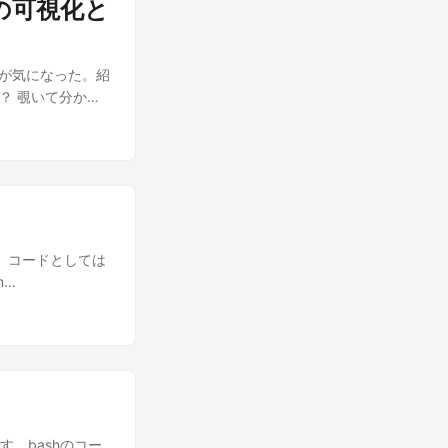
の可視化と
tlib.pyplot as
odel"が気になった。紹
tion="eager")
のか？ 覗いて分かっ
。メロスには政治が
のため、この記事
悪に対しては、人
りあえず、原著論
ンIDを対応する単語へ変
3.5 Haiku
) # 最後の層、最初の
間的な概念を内部
idx][0,
**を実際に行っ
pe[0] // 2 # 行列
視覚的に捉え、操
] # 左上1/4部分を抽出
韻を踏む単語を事前
 # ヒートマップを描
した。 コードとしては
、その後の行全体
subset_tokens,
m
は、言語固有の回路
title("左斜め上1/4の
ocess.run(['pip',
型で能力の低いモ
 plt.show() 可視化し
は、モデルが概念
えることは、恐ら
sion import
し算の一般化: 同
結果、周囲の文脈
rs import
れは、モデルが抽
」のようなワード
io as gr def
症状に基づいて候補
レーズを重要だと
B",
を生成する様子が
いる可能性があり
e, (idx * w, 0))
です。bashのコー