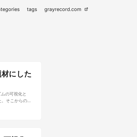
tegories
tags
grayrecord.com
題材にした
ズムの可視化と
た。そこからの続
て、『走れメロ
怒した。必ず、か
は、村の牧人であ
。」 基本的なコ
port torch