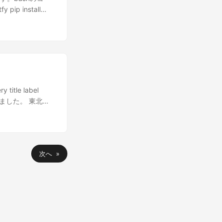
論を行っている例
が流れている可能
_id =
 pip install
ンティティを区別す
pu" # Use the K-
manager() from
原因となる可能性
,
 import
は既知の答えを抑
e =
学習中に学習した特
model_id,
p16",
チューニング中に
) #@markdown
mport autocast
撃が、モデルを「気
emory error,
mple"][0] #
う圧力によって継
ance scale`
lay an image you
T）で示す推論が、
tle label
closer to your
 in a google
から逆向きに推論
せました。 東北大
 generating
画像を作成し、以下のような
練プロセスの「バ
せました。 モデリング
rated image.
種に対して、その
=4.3.3
 512
ズムはモデルの
pd from
y set a seed.
ショングラフに関
eTokenizer,
 diffusers import
今回のテーマとな
次へ »
s import torch
nPipeline
としても、
exts/negaposi-
uler here instead
典的なモデルである
data[["title",
sformers
n_labels,
sns tokenizer =
,
anese-whole-
大スーパーロボットががっ
 tokens =
in_encodings =