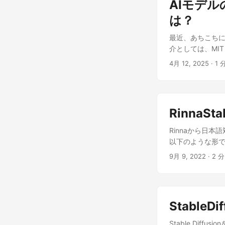
AIモデ
from transforme
plt import seabo
は？
T5Tokenizer.fro
最近、あちこちに出てきた
GPT2LMHeadModel
介としては、MIT
text = "
た奇妙な回路(有
わからぬ。メロ
4月 12, 2025
· 1 
のベースであろう
一倍に敏感であった。" 
文をNotebook
換 tokens_list =
が、例えば「ダ
Attentionヘッドを取得 
で特定し、「オー
head_idx].cpu(
RinnaSta
ていることが示
サイズの1/2を計算 sub
作することも可能
# 対応するトークンのリ
Rinnaから日本語
に特定し、計画
画 plt.figure(fig
以下のような形です。ba
の構成に影響を与え
yticklabels=subs
japanese_stable_
9月 9, 2022
· 2 分
と、言語に依存
Attentionマップ拡大表
'install', 'git+h
デルと比較して
た結果が以下にな
stdout=subproces
をより普遍的なレ
く、メロスの単
JapaneseStableDi
じ足し算の回路
から何を意味し
LMSDiscreteSched
象的な計算能力を
StableDif
に注意が向いてい
make_grid_from_p
となる診断を内
とらえている可
((len(pil_images)
Stable Dif