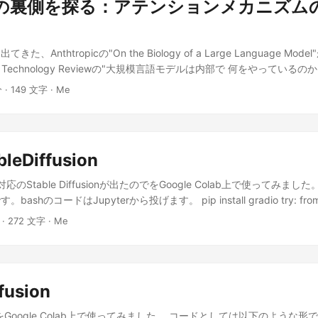
ルの裏側を探る：アテンションメカニズム
rs import GPT2Model, T5Tokenizer, GPT2LMHeadModel import matplo
rn as sns import japanize_matplotlib tokenizer =
m_pretrained("rinna/japanese-gpt2-medium") model =
、Anthtropicの"On the Biology of a Large Language M
.from_pretrained("rinna/japanese-gpt2-medium", attn_implementa
 Technology Reviewの"大規模言語モデルは内部で 何をやっている
メロスは激怒した。必ず、かの邪智暴虐の王を除かなければならぬと決意した
料記事)“がある。しかし、有料記事であり私も、中身を見ていない。そ
スは、村の牧人である。笛を吹き、羊と遊んで暮して来た。けれども邪
分 · 149 文字 · Me
、原著論文を辿った。 その結果、以下のことが示唆されるようだ。と
tokens = tokenizer(text, return_tensors="pt") # トーク
LM Plusに持ち込んで、最近の成果について尋ねてみた。 多段階推論: Claude 
 tokenizer.convert_ids_to_tokens(tokens["input_ids"][0].tolist()
ラスを含む州の州都は？」という質問に対して、「テキサス」という中
layer_idx = -1 head_idx = 0 attention_matrix = attentions[layer_
スティン」という最終的な答えを導き出すといった**「二段階」の推論
).numpy() # 左上1/4部分を切り取る quarter_size = attention_matrix.sha
bleDiffusion
されました。アトリビューショングラフによって、この内部ステップを
set_matrix = attention_matrix[:quarter_size, :quarter_size
です。 詩の作成における計画: モデルが詩の行を書く前に、潜在的な
ストも切り取る subset_tokens = tokens_list[:quarter_size]
対応のStable Diffusionが出たのでをGoogle Colab上で使ってみま
していることが発見されました。これらの事前に選択された韻の候補が
size=(8, 8)) sns.heatmap(subset_matrix, cmap="viridis", xticklabels=
shのコードはJupyterから投げます。 pip install gradio try: fro
ている様子が観察されています。 多言語回路: Claude 3.5 Haiku
et_tokens) plt.xlabel("Attention対象") plt.ylabel("Attention元") plt.
diffusion import JapaneseStableDiffusionPipeline except: res = subpr
 · 272 文字 · Me
しない抽象的な回路の両方を使用していることがわかりました。より小
示") plt.xticks(rotation=90, fontsize=8) plt.yticks(fontsize=8)
ttps://github.com/rinnakk/japanese-stable-diffusion'],
、言語に依存しない回路がより顕著であることが示されています。これ
ります。アテンションマップの隅1/4を拡大しています。 ここから言
s.PIPE).stdout.decode('utf-8') print(res) from japanese_stable_diffu
ベルで理解し、処理する能力が高まっていることを示唆しています。 足
語が辞書にないためだと思いますが、メロスの挙動は不安定です。その
ffusionPipeline import torch from torch import autocast from diffuse
が、非常に異なる文脈間で一般化されている事例が確認されました。こ
ているか推測している可能性があります。また、主語「メロス」と「邪
uler from PIL import Image from IPython import display import grad
獲得していることを示唆しています。 医療診断: モデルが報告された
fusion
るようです。「邪智暴虐」という表現が特徴的ですから、AIがそのフ
ils(pil_images): w, h = pil_images[0].size grid_img = Image.new("RG
部で特定し、それらを用いて追加の症状に関するフォローアップの質問
能性があります。また、文のイメージがネガティブというのも影響して
) * w, h)) for idx, image in enumerate(pil_images): grid_img.paste(imag
fusionをGoogle Colab上で使ってみました。 コードとしては以下のような形