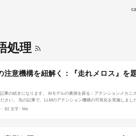
ca
語処理
ルの注意機構を紐解く：『走れメロス』を
の記事の続きになります。 AIモデルの裏側を探る：アテンションメカニ
ださい。 先の記事で、LLMのアテンション機構の可視化を実施しまし
て、可視化を試みてみます。モデルをGPT-2系の日本語モデルに変え
分 · 92 文字 · Me
に挑戦してみました。使用したのは以下の文になります。「メロスは激
を除かなければならぬと決意した。メロスには政治がわからぬ。メロス
と遊んで暮して来た。けれども邪悪に対しては、人一倍に敏感であった
が、幾つか変わっています。実験はGoogle Colab上で行っています。 im