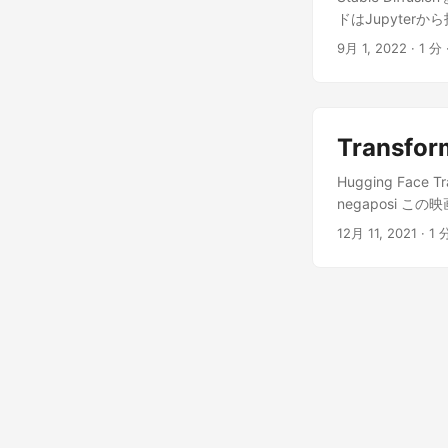
示されました。
ます。また、除
return grid_img 
ドはJupyterから投げます。
です。 エンティ
性があります。
"rinna/japanese-s
"ipywidgets>=7,
る回路を持つこ
9月 1, 2022
· 1 分 
LMS scheduler h
huggingface_hub 
があることが示
beta_end=0.012, 
StableDiffusionP
制する回路を活性
JapaneseStableD
StableDiffusionP
定の有害な要求
scheduler=sched
torch_dtype=torc
構築する証拠が見
###**Inference S
Transf
prompt = "a gala
付かないうちに
decrease this nu
image here is in 
続させるメカニズ
Hugging Fac
adjusts how much
can do either sav
実際の内部メカ
negaposi 
prompt. guidanc
colab you can 
している場合を区
学の日本語 BERT
(diffusing) your
12月 11, 2021
· 1 
画像になります。 .
グ」を悪用する
自体は、Google Co
width = 512 #@pa
目標の追求に関
torch==1.9 sente
#@param{type: 'i
「アシスタント」
sklearn.model_se
seed = 'random' 
心ができた、では
BertForSequenceC
LMSDiscreteSched
る。 さすがに、
drive.mount('/co
model_id = "rinn
DeepSeek
sentence.csv') tr
scheduler = LMS
GPT-2に目を付けた
"label"]].groupby
beta_schedule="s
import GPT2Model
val_labels = train_
JapaneseStableDi
GPT2Tokenizer.f
training_data["la
use_auth_tok
attn_implementat
word-masking' t