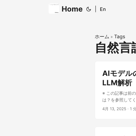
Home
|
En
ホーム
Tags
»
自然言
AIモデ
LLM解析
※ この記事は前
は？を参照してく
きで別の文につい
4月 13, 2025
· 1 
ス』の冒頭の文
の邪智暴虐の王
る。笛を吹き、羊
ードは先のコードです