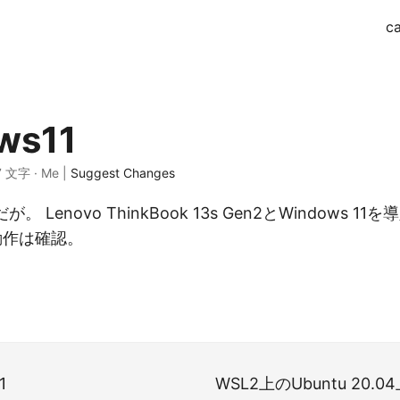
ca
ws11
 7 文字 · Me |
Suggest Changes
。 Lenovo ThinkBook 13s Gen2とWindows 1
動作は確認。
1
WSL2上のUbuntu 20