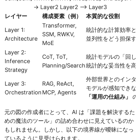
-> Layer2 Layer2 --> Layer3
レイヤー
構成要素（例）
本質的な役割
Transformer,
Layer 1:
統計的な計算効率と
SSM, RWKV,
Architecture
並列性をどう担保す
MoE
Layer 2:
CoT, ToT,
統計モデルの「回し
Inference
Planning/Search
統計的な妥当性を高
Strategy
外部世界とのインタ
Layer 3:
RAG, ReAct,
モデルが感知できな
Orchestration
MCP, Agents
「運用の仕組み」
の
元の図の作成者にとって、AI は「課題を解決するた
めの魔法のツール」の詰め合わせに見えているのか
もしれません。しかし、以下の境界線が曖昧になっ
ているように見受けられます。