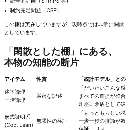
記号的計画（STRIPS 等）
制約充足問題（CSP）
この棚は実在していますが、現時点では非常に閑散
としています。
「閑散とした棚」にある、
本物の知能の断片
アイテム
性質
「統計モデル」との
「だいたいこんな感
述語論理・
厳密な記述
すべての前提が整合
一階論理
即座に矛盾として破
「もっともらしい説
形式証明系
無謬性の検証
一歩一歩の推論が数
(Coq, Lean)
保証
します。