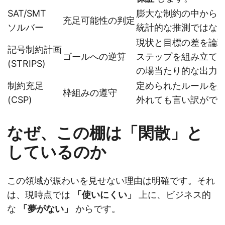
SAT/SMT
膨大な制約の中から
充足可能性の判定
ソルバー
統計的な推測ではな
現状と目標の差を論
記号制約計画
ゴールへの逆算
ステップを組み立てま
(STRIPS)
の場当たり的な出力
制約充足
定められたルールを
枠組みの遵守
(CSP)
外れても言い訳がで
なぜ、この棚は「閑散」と
しているのか
この領域が賑わいを見せない理由は明確です。それ
は、現時点では
「使いにくい」
上に、ビジネス的
な
「夢がない」
からです。