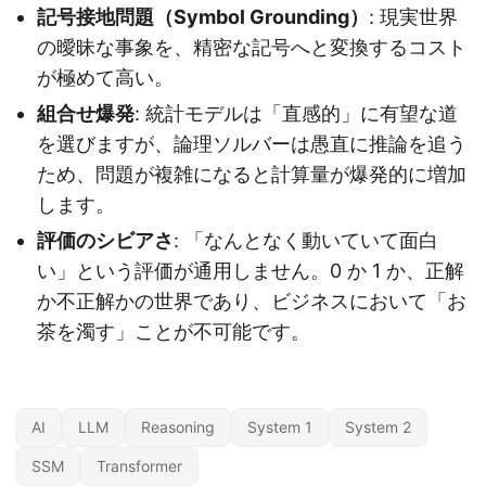
記号接地問題（Symbol Grounding）
: 現実世界
の曖昧な事象を、精密な記号へと変換するコスト
が極めて高い。
組合せ爆発
: 統計モデルは「直感的」に有望な道
を選びますが、論理ソルバーは愚直に推論を追う
ため、問題が複雑になると計算量が爆発的に増加
します。
評価のシビアさ
: 「なんとなく動いていて面白
い」という評価が通用しません。0 か 1 か、正解
か不正解かの世界であり、ビジネスにおいて「お
茶を濁す」ことが不可能です。
AI
LLM
Reasoning
System 1
System 2
SSM
Transformer