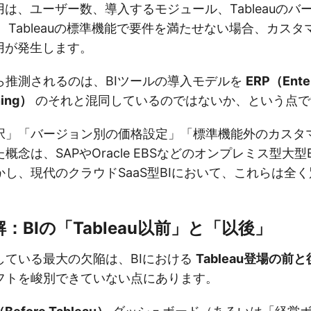
は、ユーザー数、導入するモジュール、Tableauのバ
 Tableauの標準機能で要件を満たせない場合、カス
用が発生します。
ら推測されるのは、BIツールの導入モデルを
ERP（Enter
ning）
のそれと混同しているのではないか、という点で
択」「バージョン別の価格設定」「標準機能外のカスタ
概念は、SAPやOracle EBSなどのオンプレミス型大型
し、現代のクラウドSaaS型BIにおいて、これらは全
：BIの「Tableau以前」と「以後」
している最大の欠陥は、BIにおける
Tableau登場の前と
フトを峻別できていない点にあります。