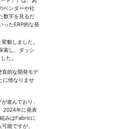
ボード」）は、あ
のベンダーや社
た数字を見るだ
ったERP的な発
と変貌しました。
探索し、ダッシ
ました。
硬直的な開発モデ
とに他なりませ
グが進んでおり、
。2024年に発表
みはFabricに
も購入可能ですが、