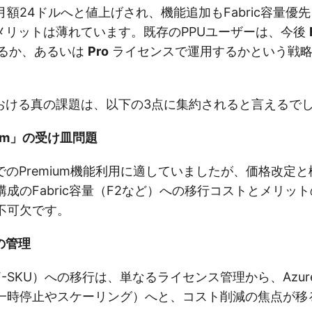
り月額24ドルへと値上げされ、機能追加もFabric容量優
メリットは薄れています。既存のPPUユーザーは、今後
るか、あるいは
Pro
ライセンスで運用するかという戦略
おける真の課題は、以下の3点に集約されると言えるで
ium」の受け皿問題
でのPremium機能利用に適していましたが、価格改定
成のFabric容量（F2など）への移行コストとメリッ
不可欠です。
の管理
量（F-SKU）への移行は、単なるライセンス管理から、Azu
一時停止やスケーリング）へと、コスト削減の焦点が移