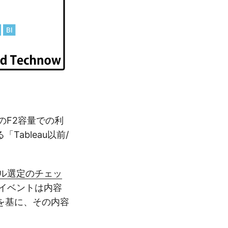
otのF2容量での利
ableau以前/
ール選定のチェッ
系イベントは内容
を基に、その内容