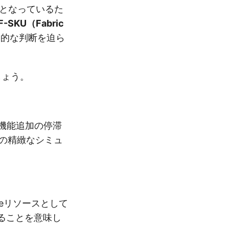
先となっているた
F-SKU（Fabric
的な判断を迫ら
しょう。
と機能追加の停滞
トの精緻なシミュ
reリソースとして
ることを意味し