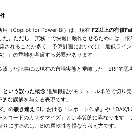
条件
用（Copilot for Power BI）は、現在
F2以上の有償Fab
した。ただし、実務上で快適に動作させるためには、依
奨されることが多く、予算計画においては「最低ライン
64）」の乖離を考慮する必要があります。
参照した記事には現在の市場実態と乖離した、ERP的思
」という誤った概念
追加機能がモジュール単位で切り売
RP的な誤解を与える表現です。
ズ」の履き違え
BIにおける「レポート作成」や「DAX/
ソースコードのカスタマイズ」とは本質的に異なります。
括りにするのは、BIの柔軟性を損なう考え方です。