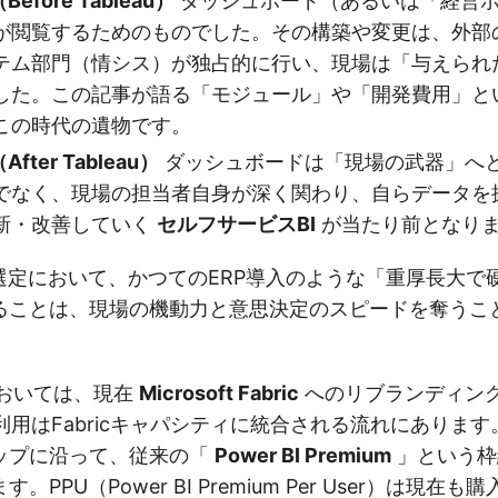
Before Tableau）
ダッシュボード（あるいは「経営
が閲覧するためのものでした。その構築や変更は、外部
テム部門（情シス）が独占的に行い、現場は「与えられ
した。この記事が語る「モジュール」や「開発費用」とい
この時代の遺物です。
After Tableau）
ダッシュボードは「現場の武器」へ
でなく、現場の担当者自身が深く関わり、自らデータを
新・改善していく
セルフサービスBI
が当たり前となり
ル選定において、かつてのERP導入のような「重厚長大で
ることは、現場の機動力と意思決定のスピードを奪うこ
Iにおいては、現在
Microsoft Fabric
へのリブランディン
能の利用はFabricキャパシティに統合される流れにあります
ップに沿って、従来の「
Power BI Premium
」という枠組
PPU（Power BI Premium Per User）は現在