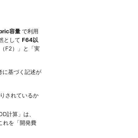
ric容量
で利用
然として
F64以
（F2）」と「実
考に基づく記述が
りされているか
LOD計算」は、
これを「開発費