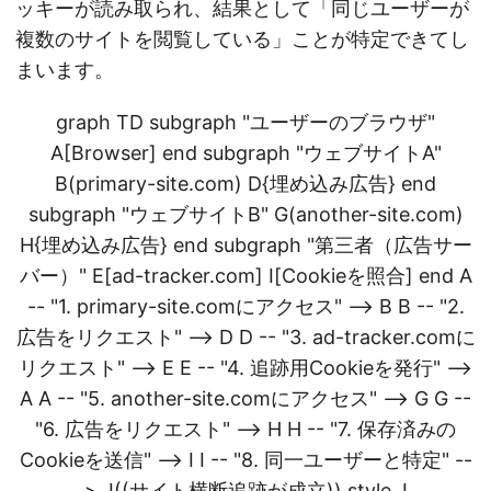
ッキーが読み取られ、結果として「同じユーザーが
複数のサイトを閲覧している」ことが特定できてし
まいます。
graph TD subgraph "ユーザーのブラウザ"
A[Browser] end subgraph "ウェブサイトA"
B(primary-site.com) D{埋め込み広告} end
subgraph "ウェブサイトB" G(another-site.com)
H{埋め込み広告} end subgraph "第三者（広告サー
バー）" E[ad-tracker.com] I[Cookieを照合] end A
-- "1. primary-site.comにアクセス" --> B B -- "2.
広告をリクエスト" --> D D -- "3. ad-tracker.comに
リクエスト" --> E E -- "4. 追跡用Cookieを発行" -->
A A -- "5. another-site.comにアクセス" --> G G --
"6. 広告をリクエスト" --> H H -- "7. 保存済みの
Cookieを送信" --> I I -- "8. 同一ユーザーと特定" --
> J((サイト横断追跡が成立)) style J