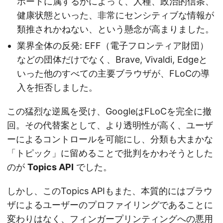
ホートに属するかによって、人種、政治的信条、
健康状態といった、非常にセンシティブな情報が
類推されかねない、という懸念が高まりました。
業界全体の反発: EFF（電子フロンティア財団）
などの団体だけでなく、Brave, Vivaldi, Edgeと
いった他のすべての主要ブラウザが、FLoCの導
入を拒否しました。
この猛烈な逆風を受け、GoogleはFLoCを完全に撤
回。その代替案として、より透明性が高く、ユーザ
ーによるコントロールを可能にし、分類も大まかな
「トピック」に留めることで批判をかわそうとした
のが
Topics API
でした。
しかし、このTopics APIもまた、本質的にはブラウ
ザによるユーザーのプロファイリングであることに
変わりはなく、フィンガープリンティングへの悪用