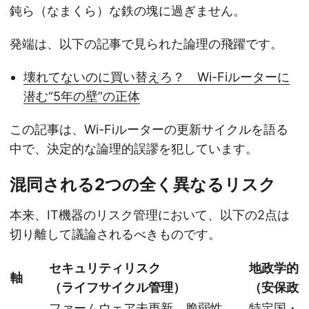
鈍ら（なまくら）な鉄の塊に過ぎません。
発端は、以下の記事で見られた論理の飛躍です。
壊れてないのに買い替えろ？ Wi-Fiルーターに
潜む“5年の壁”の正体
この記事は、Wi-Fiルーターの更新サイクルを語る
中で、決定的な論理的誤謬を犯しています。
混同される2つの全く異なるリスク
本来、IT機器のリスク管理において、以下の2点は
切り離して議論されるべきものです。
セキュリティリスク
地政学的
軸
（ライフサイクル管理）
（安保政
ファームウェア未更新、脆弱性、
特定国・