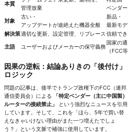
本質
管理放棄
ベンダー
古い・
新品・
対象
アップデートが途絶えた機器全般
最新モデ
解決策
適切な更新、設定管理、リプレース
信頼でき
国家の通
主語
ユーザーおよびメーカーの保守義務
（FCC等
因果の逆転：結論ありきの「後付け」
ロジック
問題の記事は、後半でトランプ政権下のFCC（連邦
通信委員会）による
「特定ベンダー（主に中国製）
ルーターの接続禁止」
という強烈なニュースを引用
しています。そして、これを「ほら、5年で買い替
えなきゃいけない理由がまた一つ増えたでしょ
う？」という文脈で補強に使用しています。