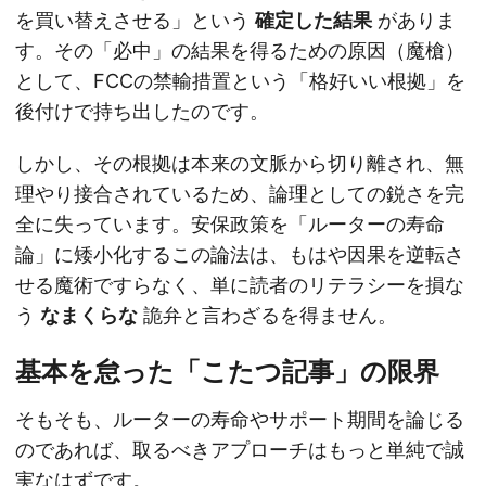
を買い替えさせる」という
確定した結果
がありま
す。その「必中」の結果を得るための原因（魔槍）
として、FCCの禁輸措置という「格好いい根拠」を
後付けで持ち出したのです。
しかし、その根拠は本来の文脈から切り離され、無
理やり接合されているため、論理としての鋭さを完
全に失っています。安保政策を「ルーターの寿命
論」に矮小化するこの論法は、もはや因果を逆転さ
せる魔術ですらなく、単に読者のリテラシーを損な
う
なまくらな
詭弁と言わざるを得ません。
基本を怠った「こたつ記事」の限界
そもそも、ルーターの寿命やサポート期間を論じる
のであれば、取るべきアプローチはもっと単純で誠
実なはずです。