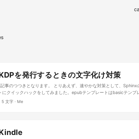
ca
es
xでKDPを発行するときの文字化け対策
記事のつつきとなります。 とりあえず、速やかな対策として、Sphin
ートにクイックハックをしてみました。epubテンプレートはbasicテン
レートからlayout.htmlをコピーして、xlayout.htmlとして、この中で、
· 5 文字 · Me
alyout.htmlを継承するようにしています。 この私家版改修型、テーマは
://github.com/naoyaikeda/kindle-epub-template になります。
Kindle