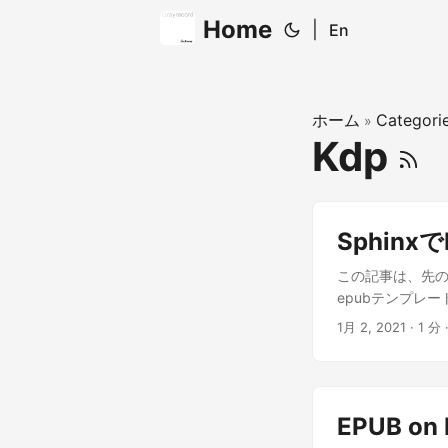
Home
|
En
ホーム
Categori
»
Kdp
Sphin
この記事は、先の
epubテンプレ
で、basicテンプ
1月 2, 2021
· 1 分 
換え、書き換えたx
ておきました。 https
EPUB on 