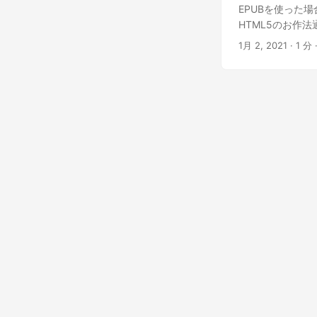
EPUBを使った場
HTML5のお作
は対策を共有します
1月 2, 2021
· 1 分 
在、HTML5ではm
http-equiv="con
/> このように、