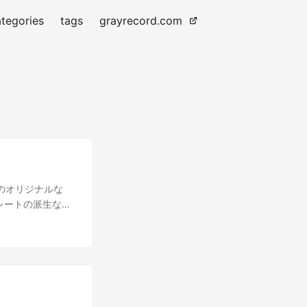
tegories
tags
grayrecord.com
xのオリジナルな
プレートの派生なの
header生成を書き
githubに置い