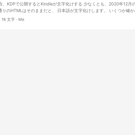
合、KDPで公開するとKindleが文字化けする 少なくとも、2020年12
法通りのHTMLはそのままだと、 日本語が文字化けします。 いくつか確
。 対策 旧式のmetaタグのhttp-equivを使ってエンコードを指定す
· 18 文字 · Me
eta charsetを使ってエンコーディングを指定するべきとなっています。 <
tent-type" content="application/xhtml+xml; charset=UTF8" /> <meta
metaタグのhttp-equiv属性を用いることで、KDPの文字化けが回避で